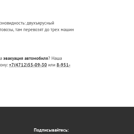
азновидность: двухъярусный
товозы, там перевозят до трех машин
на
эвакуация автомобиля
? Наша
фону:
+7(4712)55-09-30
или
8-951-
Подписывайтесь: