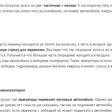
па погрузки, всего их две:
частичная
и
полная
. К последнему типу 
о полностью поместить на платформу: легковые автомобили, микро
асть машины находится на земле (на колесах), а часть в воздухе (де
ную стрелу для перевозки
. Выглядит это так: передние колеса на э
ся. Получается что большая часть (передняя) находится в воздухе. 
ь еще автомобиль (свободная платформа). Такие эвакуаторы исполь
 лебедки, гидропривод, разные мигалки наверху и имеют стрелу в в
-манипулятором
грузке, где
эвакуаторы перевозят легковые автомобили
. Однако д
о кран думаю нет смысла рассказывать, так как он поднимает автомо
ьзуют, если эвакуатор с лебедкой не может подъехать к автомобил