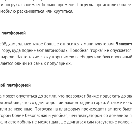
к и погрузка занимает больше времени. Погрузка происходит более 
мобилю раскачиваться или крутиться.
й платформой
бёдкам, однако такое больше относится к манипуляторам.
Эвакуат
а гору, куда поднимают автомобиль. Подобная "горка" не опускаетс
 аппарели. Часто такие эвакуаторы имеют лебедку или буксировочн
вляется одним из самых популярных.
жной платформой
а может опуститься до земли, что позволяет ближе подъехать до эв
втомобиля, что создает хороший наклон задней горки. А также из-
ли заниженные. Погрузка на платформу происходит намного быстре
атором более безопасная и удобная, чем эвакуатором со ломанной 
 если автомобиль не может дальше двигаться сам (отсутствие колес