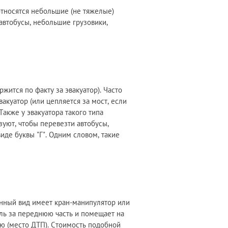
относятся небольшие (не тяжелые)
автобусы, небольшие грузовики,
ржится по факту за эвакуатор). Часто
вакуатор (или цепляется за мост, если
Также у эвакуатора такого типа
зуют, чтобы перевезти автобусы,
иде буквы "Г". Одним словом, такие
анный вид имеет кран-манипулятор или
биль за переднюю часть и помещает на
ю (место ДТП). Стоимость подобной